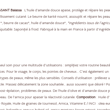
SSANT Baiassa
: L’huile d’amande douce apaise, protège et répare les peau
illissement cutané. Le beurre de karité nourrit, assouplit et répare les pe
co**, beurre de cacao*, huile d'amande douce*,
*ingrédients issus de l'agric
équitable.
Saponifié à froid. Fabriqué à la main en France à partir d'ingrédi
seul soin pour une multitude d'utilisations : simplifiez votre routine bea
ices. Pour le visage, le corps, les pointes de cheveux... C'est également u
 types de peaux, même les plus sensibles. Conseils d’utilisation : prélevez
ile. Massez délicatement la zone souhaitée… aussi souvent que désiré ! Pou
ost-épilation, problèmes de peaux. De l’huile d’olive et d'amande douce pou
peau. De l'arnica pour apaiser la réactivité cutanée.
Composition
: Huile d
 Royale, Huile de graines de tournesol, Arnica, Vitamine E / INCI : olea eu
xtract, helianthus annuus hybrid oil, arnica montana flower extract, tocopher