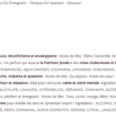
tox OU Energisant - Tonique OU Apaisant - Douceur
uce, réconfortante et enveloppante
: Notes de tête : Élémi, Camomille. N
sc. Un parfum qui associe
la fraîcheur florale
à des
notes chaleureuses et 
 (FRAGRANCE), AQUA (WATER), COUMARIN, LIMONENE, ISOEUGENOL
îche, vivifiante et apaisante
: Notes de tête : Eucalyptus. Notes de cœur :
cheur et relaxation
, idéal pour retrouver
calme et clarté mentale
. Ingrédi
SALICYLATE, LINALOOL, CITRONELLOL, GERANIOL, CINNAMYL ALC
s, pétillant et énergisant : Notes de tête : Yuzu, citron, orange, élémi. 
umes
pour éveiller les sens et dynamiser l’esprit ! Ingrédients : ALC
TE, HEXYL CINNAMAL, ALPHA-ISOMETHYL IONONE, CITRAL, LINALO