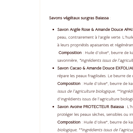
Savons végétaux surgras Baiassa
:
Savon Argile Rose & Amande Douce APA
peau, contrairement à l’argile verte. L’hu
à leurs propriétés apaisantes et régénéran
Composition
: Huile d'olive*, beurre de k
savonnière,
*ingrédients issus de l'agricu
Savon Cacao & Amande Douce EXFOLIA
répare les peaux fragilisées. Le beurre de 
Composition
: Huile d'olive*, beurre de k
issus de l'agriculture biologique,
**ingréd
d'ingrédients issus de l'agriculture biolog
Savon Avoine PROTECTEUR Baiassa
: L’h
protéger les peaux sèches, sensibles ou i
Composition
: Huile d'olive*, beurre de ka
biologique,
**ingrédients issus de l'agri