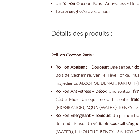
Un
roll-on
Cocoon Paris : Anti-stress - Dé
1
surprise
glissée avec amour !
Détails des produits :
Roll-on Cocoon Paris
:
Roll-on Apaisant - Douceur:
Une senteur
do
Bois de Cachemire, Vanille, Fève Tonka, Mu
Ingrédients: ALCOHOL DENAT., PARFUM
Roll-on Anti-stress - Détox:
Une senteur
fra
Cèdre, Musc. Un équilibre parfait entre
fraî
(FRAGRANCE), AQUA (WATER), BENZYL 
Roll-on Energisant - Tonique:
Un parfum frai
de fond : Musc. Un véritable
cocktail d’agr
(WATER), LIMONENE, BENZYL SALICYLA