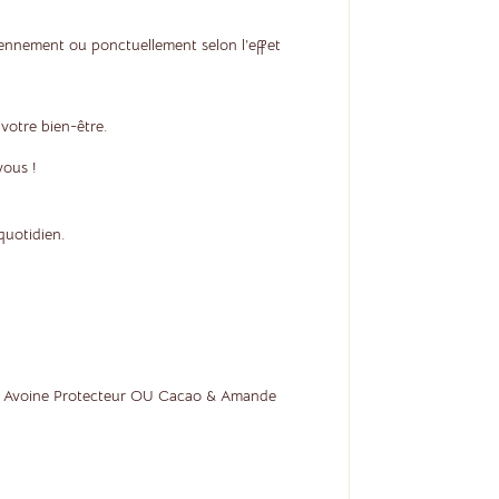
idiennement ou ponctuellement selon l’effet
 votre bien-être.
vous !
quotidien.
U Avoine Protecteur OU Cacao & Amande