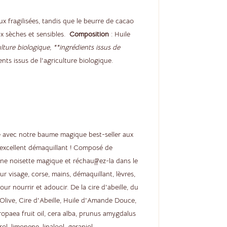
x fragilisées, tandis que le beurre de cacao
aux sèches et sensibles.
Composition
: Huile
ulture biologique,
**ingrédients issus de
ents issus de l'agriculture biologique.
uté avec notre baume magique best-seller aux
n excellent démaquillant ! Composé de
 une noisette magique et réchauffez-la dans le
r visage, corse, mains, démaquillant, lèvres,
r nourrir et adoucir. De la cire d'abeille, du
'Olive, Cire d'Abeille, Huile d'Amande Douce,
ropaea fruit oil, cera alba, prunus amygdalus
ol, limonene, linalool, geraniol.