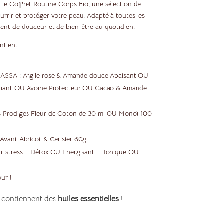
 le Coffret Routine Corps Bio, une sélection de
urrir et protéger votre peau. Adapté à toutes les
oment de douceur et de bien-être au quotidien.
ntient :
ASSA : Argile rose & Amande douce Apaisant OU
liant OU Avoine Protecteur OU Cacao & Amande
s Prodiges Fleur de Coton de 30 ml OU Monoï 100
ant Abricot & Cerisier 60g
ti-stress – Détox OU Energisant – Tonique OU
ur !
 contiennent des
huiles essentielles
!