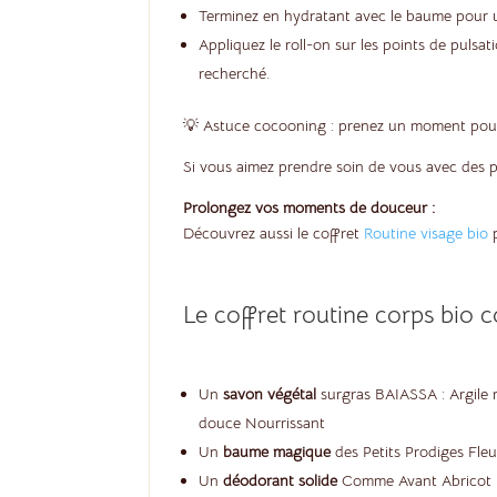
Terminez en hydratant avec le baume pour u
Appliquez le roll-on sur les points de pulsat
recherché.
💡 Astuce cocooning : prenez un moment pour vou
Si vous aimez prendre soin de vous avec des p
Prolongez vos moments de douceur :
Découvrez aussi le coffret
Routine visage bio
p
Le coffret routine corps bio c
Un
savon végétal
surgras BAIASSA : Argil
douce Nourrissant
Un
baume magique
des Petits Prodiges Fl
Un
déodorant solide
Comme Avant Abricot &