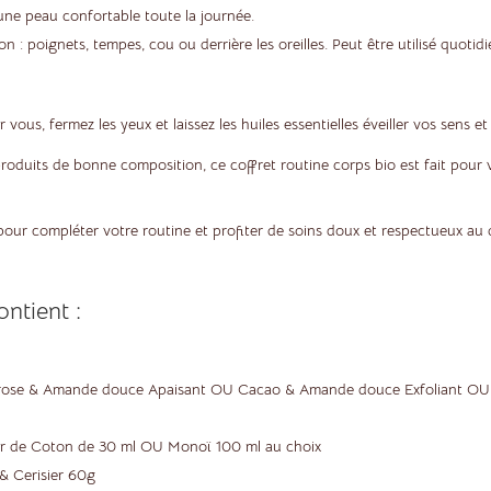
ne peau confortable toute la journée.
ion : poignets, tempes, cou ou derrière les oreilles. Peut être utilisé quot
s, fermez les yeux et laissez les huiles essentielles éveiller vos sens et
roduits de bonne composition, ce coffret routine corps bio est fait pour 
our compléter votre routine et profiter de soins doux et respectueux au 
ontient :
e rose & Amande douce Apaisant OU Cacao & Amande douce Exfoliant O
eur de Coton de 30 ml OU Monoï 100 ml au choix
 Cerisier 60g