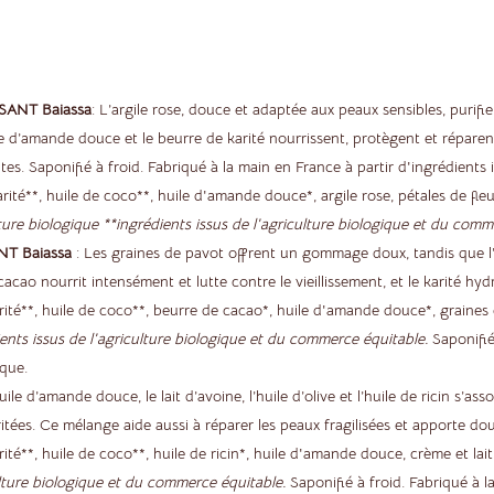
ISANT
Baiassa
: L’argile rose, douce et adaptée aux peaux sensibles, purifie
ile d’amande douce et le beurre de karité nourrissent, protègent et réparent
tes. Saponifié à froid. Fabriqué à la main en France à partir d'ingrédients 
arité**, huile de coco**, huile d'amande douce*, argile rose, pétales de fle
lture biologique
**ingrédients issus de l'agriculture biologique et du comm
NT Baiassa
: Les graines de pavot offrent un gommage doux, tandis que l
cacao nourrit intensément et lutte contre le vieillissement, et le karité hyd
arité**, huile de coco**, beurre de cacao*, huile d'amande douce*, graines
ients issus de l'agriculture biologique et du commerce équitable.
Saponifié
ique.
uile d’amande douce, le lait d’avoine, l’huile d’olive et l’huile de ricin s’as
rritées. Ce mélange aide aussi à réparer les peaux fragilisées et apporte 
rité**, huile de coco**, huile de ricin*, huile d'amande douce, crème et lai
culture biologique et du commerce équitable.
Saponifié à froid. Fabriqué à l