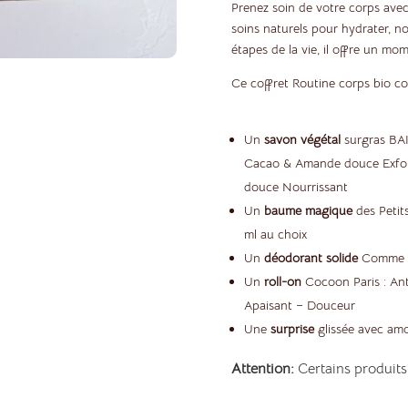
Prenez soin de votre corps avec
soins naturels pour hydrater, no
étapes de la vie, il offre un m
Ce coffret Routine corps bio co
Un
savon végétal
surgras BAI
Cacao & Amande douce Exfo
douce Nourrissant
Un
baume magique
des Petit
ml au choix
Un
déodorant solide
Comme Av
Un
roll-on
Cocoon Paris : An
Apaisant – Douceur
Une
surprise
glissée avec amo
Attention:
Certains produits