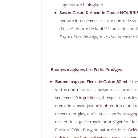
l'agriculture biologique.
Savon Cacao & Amande Douce NOURRI
hydrate intensément et lutte contre le vie
d'olive*, beurre de karité**, huile de co
l'agriculture biologique et du commerce 
Baumes magiques Les Petits Prodiges:
Baume magique Fleur de Coton 30 ml
: Un 
vertus nourrissantes, apaisantes et protectr
seulement 9 ingrédients, il respecte tous les
creux de la main jusque’à obtention d’une ut
cheveux, ongles, après-soleil, après-rasage/p
miel et de la gelée royale pour régénérer la 
Parfum 100% d'origine naturelle, Miel, Gelée
dulcis oil, parfum, mel extract, royal jelly e