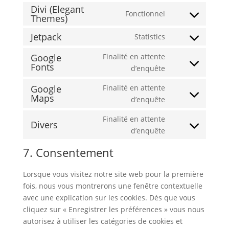
Divi (Elegant
to
wordpress
Fonctionnel
Themes)
Consent
service
to
php
Jetpack
Statistics
Consent
service
to
divi-
Google
Finalité en attente
Fonts
service
(elegant-
Consent
d’enquête
jetpack
themes)
to
Google
Finalité en attente
service
Maps
Consent
d’enquête
google-
to
fonts
Finalité en attente
service
Divers
Consent
d’enquête
google-
to
maps
7. Consentement
service
divers
Lorsque vous visitez notre site web pour la première
fois, nous vous montrerons une fenêtre contextuelle
avec une explication sur les cookies. Dès que vous
cliquez sur « Enregistrer les préférences » vous nous
autorisez à utiliser les catégories de cookies et